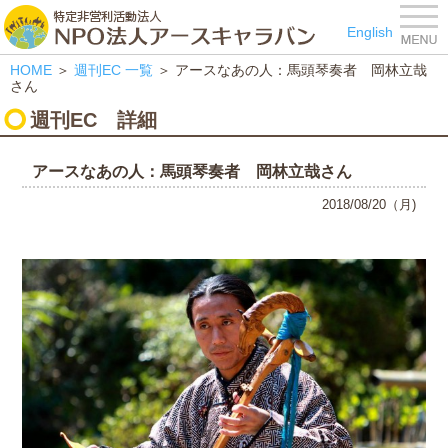
特定非営利活動法人 NPO
English
HOME
＞
週刊EC
一覧
＞ アースなあの人：馬頭琴奏者 岡林立哉
さん
週刊EC
詳細
アースなあの人：馬頭琴奏者 岡林立哉さん
2018/08/20（月)