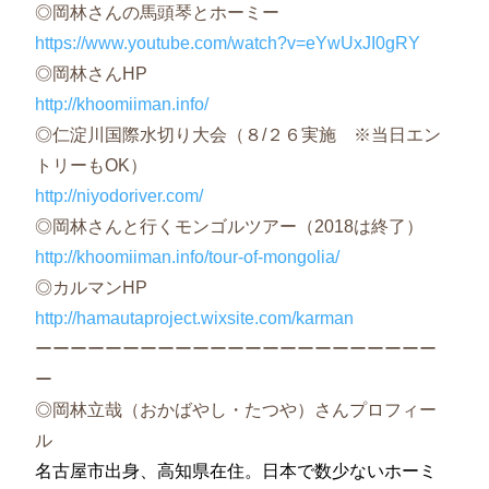
◎岡林さんの馬頭琴とホーミー
https://www.youtube.com/watch?v=eYwUxJI0gRY
◎岡林さんHP
http://khoomiiman.info/
◎仁淀川国際水切り大会（８/２６実施 ※当日エン
トリーもOK）
http://niyodoriver.com/
◎岡林さんと行くモンゴルツアー（2018は終了）
http://khoomiiman.info/tour-of-mongolia/
◎カルマンHP
http://hamautaproject.wixsite.com/karman
ーーーーーーーーーーーーーーーーーーーーーーー
ー
◎岡林立哉（おかばやし・たつや）さんプロフィー
ル
名古屋市出身、高知県在住。日本で数少ないホーミ