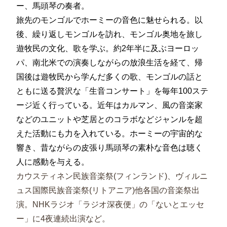
ー、馬頭琴の奏者。
旅先のモンゴルでホーミーの音色に魅せられる。以
後、繰り返しモンゴルを訪れ、モンゴル奥地を旅し
遊牧民の文化、歌を学ぶ。約2年半に及ぶヨーロッ
パ、南北米での演奏しながらの放浪生活を経て、帰
国後は遊牧民から学んだ多くの歌、モンゴルの話と
ともに送る贅沢な「生音コンサート」を毎年100ステ
ージ近く行っている。近年はカルマン、風の音楽家
などのユニットや芝居とのコラボなどジャンルを超
えた活動にも力を入れている。ホーミーの宇宙的な
響き、昔ながらの皮張り馬頭琴の素朴な音色は聴く
人に感動を与える。
カウスティネン民族音楽祭(フィンランド)、ヴィルニ
ュス国際民族音楽祭(リトアニア)他各国の音楽祭出
演。NHKラジオ「ラジオ深夜便」の「ないとエッセ
ー」に4夜連続出演など。