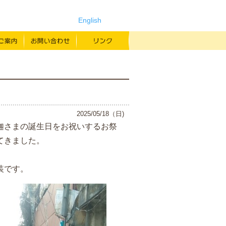
English
よみもの
寄付のご案内
お問い合わせ
リンク
ン
2025/05/18（日)
迦さまの誕生日をお祝いするお祭
てきました。
装です。
すか？