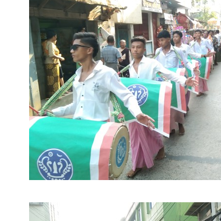
映画「BE FREE!」感想
世界平和なう
EIKOの中東訪問記