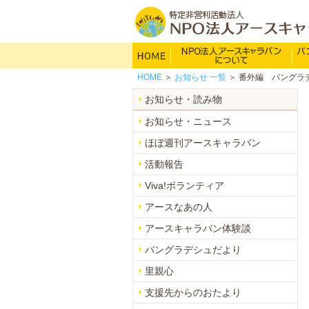
HOME
NP
HOME
＞
お知らせ
一覧
＞ 番外編 バングラ
主な活動内容
お知らせ・読み物
活動報告
お知らせ・ニュース
団体概要
ほぼ週刊アースキャラバン
会員のご案内
活動報告
希望の火の歴史
Viva!ボランティア
アースなあの人
アースキャラバン体験談
バングラデシュだより
里親心
支援先からのおたより