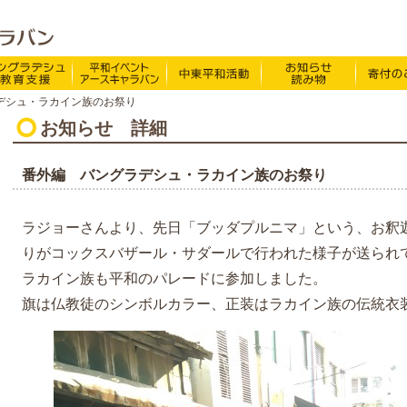
特定非営利活動法人 NPO法人アースキャラバン
O法人アースキャラバンについて
バングラデシュ教育支援
平和イベント Earth Caravan
中東平和活動
お知らせ・
デシュ・ラカイン族のお祭り
ドキュメンタリー映画BE FREE!
お知らせ・ニュース
お知らせ
詳細
ほぼ週刊アースキャラバ
活動報告
番外編 バングラデシュ・ラカイン族のお祭り
Viva!ボランティア
アースなあの人
ラジョーさんより、先日「ブッダプルニマ」という、お釈
りがコックスバザール・サダールで行われた様子が送られ
アースキャラバン体験談
ラカイン族も平和のパレードに参加しました。
バングラデシュだより
旗は仏教徒のシンボルカラー、正装はラカイン族の伝統衣
里親心
支援先からのおたより
中東関連
パレスチナを知っていま